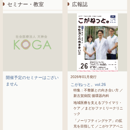
セミナー・教室
広報誌
2026年01月発行
開催予定のセミナーはござい
ません
こがねっと。vol.26
特集：不整脈との向き合い方 ／
新古賀病院 循環器内科
地域医療を支えるプライマリ・
ケア ／まどかファミリークリニ
ック
「ノーリフティングケア」の拡
充を目指して ／こがケアアベニ