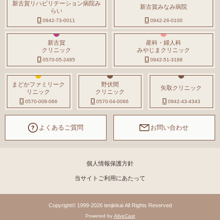
新古賀リハビリテーション病院み
新古賀みなみ病院
らい
0942-73-0011
0942-26-0100
新古賀
産科・婦人科
クリニック
みやじまクリニック
0570-05-2485
0942-51-3188
まどかファミリーク
野伏間
矢取クリニック
リニック
クリニック
0570-008-066
0570-04-0066
0942-43-4343
よくあるご質問
お問い合わせ
個人情報保護方針
当サイトご利用にあたって
Copyright© 1999-2026 tenjinkai All Rights Reserved
Powered by
AliveCast