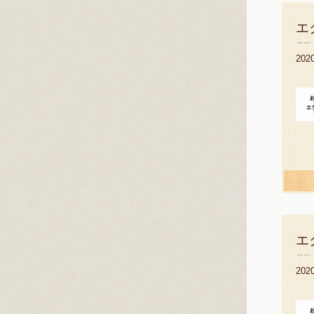
エ
20
エ
20