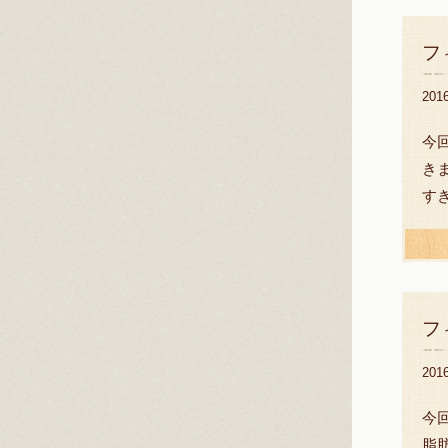
フ
20
今
き
す
フ
20
今
脂