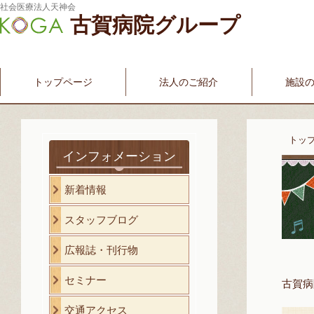
社会医療法人天神会
古賀病院グループ
新古賀みなみ病院
新古賀クリニック
産科・婦人科
介護・福祉サービス
古賀国際看護学院
トップページ
法人のご紹介
施設
トッ
インフォメーション
新着情報
スタッフブログ
広報誌・刊行物
セミナー
古賀病
交通アクセス