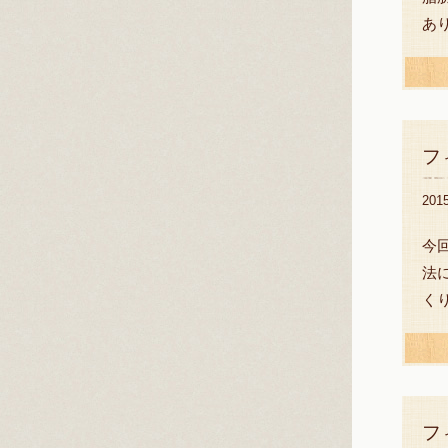
あ
フ
20
今
法
く
フ