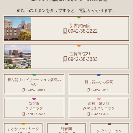
※以下のボタンをタップすると、電話がかかります。
新古賀病院
0942-38-2222
古賀病院21
0942-38-3333
新古賀リハビリテーション病院み
新古賀みなみ病院
らい
0942-73-0011
0942-26-0100
新古賀
産科・婦人科
クリニック
みやじまクリニック
0570-05-2485
0942-51-3188
まどかファミリーク
野伏間
矢取クリニック