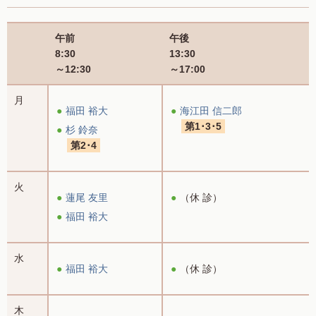
午前
午後
8:30
13:30
～12:30
～17:00
月
福田 裕大
海江田 信二郎
第1･3･5
杉 鈴奈
第2･4
火
蓮尾 友里
（休 診）
福田 裕大
水
福田 裕大
（休 診）
木