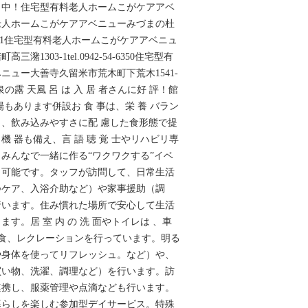
実 施 中！住宅型有料老人ホームこがケアアベ
老人ホームこがケアアベニューみづまの杜
611住宅型有料老人ホームこがケアアベニュ
1303-1tel.0942-54-6350住宅型有
ニュー大善寺久留米市荒木町下荒木1541-
 然 温 泉の露 天風 呂 は 入 居 者さんに好 評！館
もあります併設お 食 事は、栄 養 バラン
、飲み込みやすさに配 慮した食形態で提
 器も備え、言 語 聴 覚 士やリハビリ専
みんなで一緒に作る“ワクワクする”イベ
も可能です。タッフが訪問して、日常生活
つケア、入浴介助など）や家事援助（調
行います。住み慣れた場所で安心して生活
す。居 室 内 の 洗 面やトイレは 、車
昼食、レクレーションを行っています。明る
や身体を使ってリフレッシュ。など）や、
買い物、洗濯、調理など）を行います。訪
連携し、服薬管理や点滴なども行います。
暮らしを楽しむ参加型デイサービス。特殊