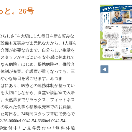
と。26号
分らしさ”を大切にした毎日を新古賀みな
設備も充実みづま元気な方から、1人暮ら
や介護が必要な方まで、自分らしい生活を
、スタッフがそばにいる安心感に包まれて
みなみ病院」はじめ、提携病院や、併設介
ト体制が充実。介護度が重くなっても、三
穏やかな毎日を過ごせます。みづま
そばにあり、医療との連携体制が整ってい
間を大切にしながら、食堂や談話室で入居
す。天然温泉でリラックス、フィットネス
スの取れた食事や移動販売車でのお買物、
た毎日を。24時間スタッフ常駐で安心で
-26-0660tel.0942-54-6360tel.0942-54-
0ご 見 学受 付 中！ご 見 学受 付 中！無 料 体 験