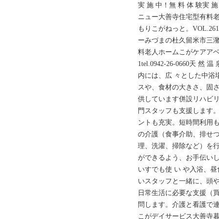
実 施 中！無 料 体 験
ニュー大善寺住宅型有料
もりこがねっと。VOL.2
ーみづまの杜久留米市三潴町高三潴
料老人ホームこがケアアベ
1tel.0942-26-0660天
内には、広 々とした中浴場
スや、食材の大きさ、固さ
供しています併設リハビリ機
門スタッフも支援します。
ントも充実。短時間利用
の介護（食事介助、排せ
理、洗濯、掃除など）を
ができるよう、お手伝いしま
いすでも使 い や入浴、
いスタッフと一緒に、頭
日常生活に必要な支援（
問します。介護と看護で
こがデイサービス大善寺