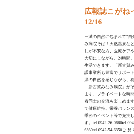
広報誌こがねっ
12/16
三潴の自然に包まれて“自
み病院そば！天然温泉など
しが不安な方、医療ケア
大切にしながら、24時間
生活できます。「新古賀
護事業所も豊富でサポー
潴の自然を感じながら、
「新古賀みなみ病院」が
ます。プライベートな時
者同士の交流も楽しめま
で健康維持。栄養バラン
季節のイベント等で充実し
す。tel.0942-26-0660tel.0942
6360tel.0942-54-635