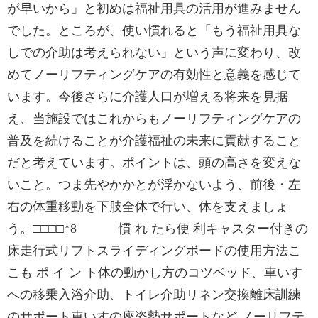
が早いから」と初めは福祉用具の活用が進みません
でした。ところが、使い慣れると「もう福祉用具な
しでの介助は考えられない」という声に変わり、改
めてノーリフティングケアの有効性と意義を感じて
います。今後さらに介護人口が増える将来を見据
え、当施設ではこれからもノーリフティングケアの
普及を続けることが介護福祉の未来に貢献すること
だと考えています。ポイントは、頭の高さを変えな
いこと。つま先やかかとが浮かないよう、前後・左
右の体重移動を下肢全体で行い、体を支えましょ
う。□□□□↑8 慣 れ たら便 利キャスター付きの
床走行式リフトスライディングボードの使用方法こ
こも ポ イ ン ト体の動かし方のコツベッド、車いす
への移乗入浴介助、トイレ介助リネン交換離床訓練
のサポート車いすの座姿勢サポートなど ノーリフテ