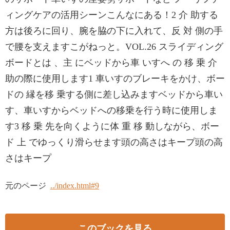
ィングケアの活用シーンこんなにある！2 介 助する
方は後ろに回り、腕を脇の下に入れて、反 対 側の手
で腰を支えますこがねっと。VOL.26 スライディング
ボードとは 、主 にベッドから車 いすへ の 移 乗 介
助の際に使用します1 車いすのブレーキをかけ、ボー
ドの 縁を移 乗する側に差し込みますベッドから車い
す、車いすからベッドへの移乗を行う時に使用しま
す3 移 乗 先を向くように体 重 移 動しながら、ボー
ド 上 でゆっくり滑らせます頭の高さはキープ頭の高
さはキープ
元のページ
../index.html#9
このブックを見る