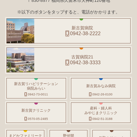
〒830-8577 福岡県久留米市天神町120番地
※以下のボタンをタップすると、電話がかかります。
新古賀病院
0942-38-2222
古賀病院21
0942-38-3333
新古賀リハビリテーション
新古賀みなみ病院
病院みらい
0942-73-0011
0942-26-0100
産科・婦人科
新古賀クリニック
みやじまクリニック
0570-05-2485
0942-51-3188
まどかファミリーク
野伏間