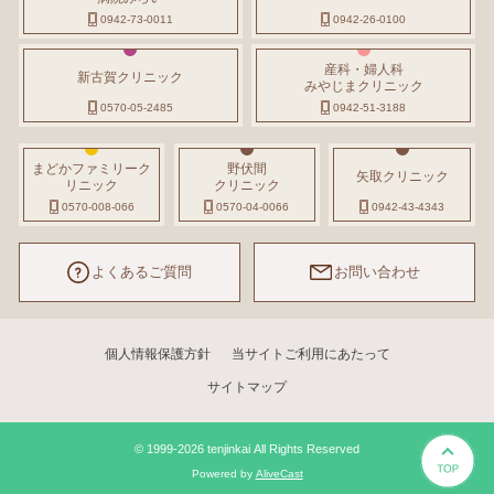
0942-73-0011
0942-26-0100
産科・婦人科
新古賀クリニック
みやじまクリニック
0570-05-2485
0942-51-3188
まどかファミリーク
野伏間
矢取クリニック
リニック
クリニック
0570-008-066
0570-04-0066
0942-43-4343
よくあるご質問
お問い合わせ
個人情報保護方針
当サイトご利用にあたって
サイトマップ
© 1999-2026 tenjinkai All Rights Reserved
Powered by
AliveCast