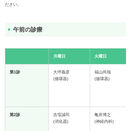
ださい。
午前の診療
月曜日
火曜日
第1診
大坪義彦
福山尚哉
(循環器)
(循環器)
第2診
吉窪誠司
亀井博之
(消化器)
(神経内科)