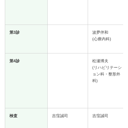
第3診
波夛伴和
(心療内科)
第4診
松瀬博夫
(リハビリテーシ
ョン科・整形外
科)
検査
吉窪誠司
吉窪誠司