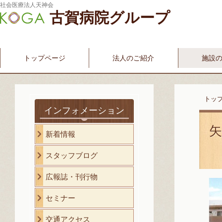
社会医療法人天神会
古賀病院グループ
新古賀みなみ病院
新古賀クリニック
産科・婦人科
介護・福祉サービス
古賀国際看護学院
トップページ
法人のご紹介
施設
トッ
インフォメーション
新着情報
スタッフブログ
広報誌・刊行物
セミナー
交通アクセス