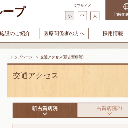
文字サイズ
ループ
科・婦人科 みやじまクリニック
まどかファミリークリニック
Interna
小
中
大
施設のご紹介
医療関係者の方へ
採用情報
トップページ
＞
交通アクセス(新古賀病院)
交通アクセス