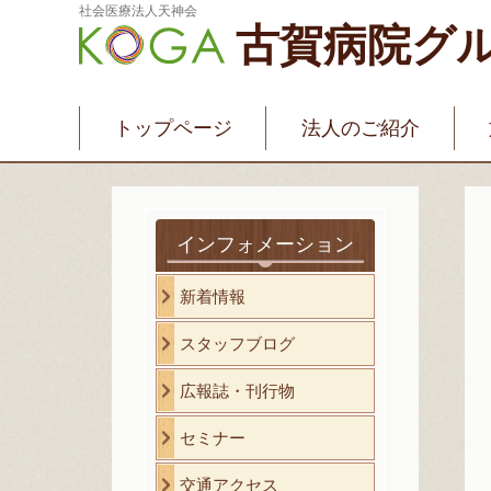
社会医療法人天神会
古賀病院グ
新古賀みなみ病院
新古賀クリニック
産
介護・福祉サービス
古賀国際看護学院
トップページ
法人のご紹介
インフォメーション
新着情報
スタッフブログ
広報誌・刊行物
セミナー
交通アクセス