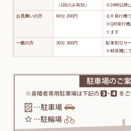
（1回のみ有効）
※24時以降
お見舞いの方
60分 200円
ＱＲ発行機
※QR発行
ります
一般の方
30分 300円
駐車割引サ
※精算機に