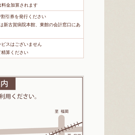
は料金加算されます
で割引券を発行ください
機は新古賀病院本館、東館の会計窓口にあ
ービスはございません
て精算ください