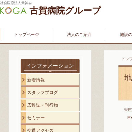
社会医療法人天神会
古賀病院グループ
新古賀みなみ病院
新古賀クリニック
産科・婦人科
介護・福祉サービス
古賀国際看護学院
トップページ
法人のご紹介
施設
トッ
インフォメーション
新着情報
スタッフブログ
広報誌・刊行物
※
セミナー
E
交通アクセス