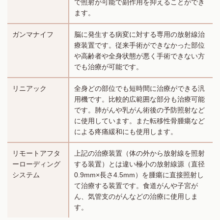
で照射が可能で副作用を抑えることができ
ます。
ガンマナイフ
脳に発生する病変に対する専用の放射線治
療装置です。従来手術ができなかった部位
や高齢者や全身状態が悪く手術できない方
でも治療が可能です。
リニアック
全身どの部位でも短時間に治療ができる汎
用機です。比較的広範囲な部分も治療可能
です。肺がんや乳がん術後の予防照射など
に使用しています。また転移性骨腫瘍など
による疼痛緩和にも使用します。
リモートアフタ
上記の治療装置（体の外から放射線を照射
ーローディング
する装置）とは違い極小の放射線源（直径
システム
0.9mm×長さ4.5mm）を腫瘍に直接照射し
て治療する装置です。食道がんや子宮が
ん、気管支のがんなどの治療に使用しま
す。