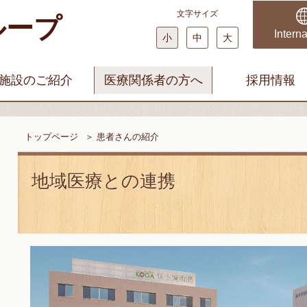
文字サイズ
ループ
科・婦人科 みやじまクリニック
まどかファミリークリニック
Interna
小
中
大
施設のご紹介
医療関係者の方へ
採用情報
トップページ
＞
患者さんの紹介
地域医療との連携