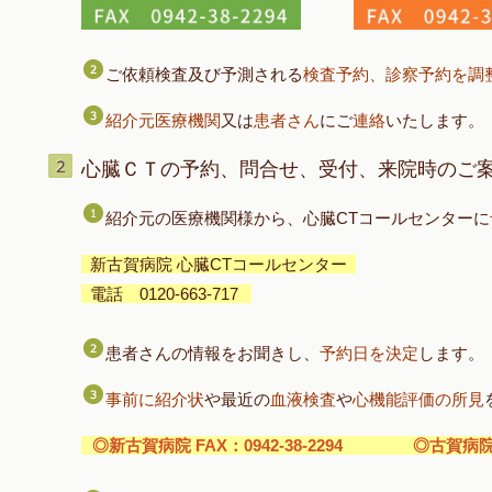
ご依頼検査及び予測される
検査予約、診察予約を調
紹介元医療機関
又は
患者さん
にご
連絡
いたします。
心臓ＣＴの予約、問合せ、受付、来院時のご
紹介元の医療機関様から、心臓CTコールセンターに
新古賀病院 心臓CTコールセンター
電話 0120-663-717
患者さんの情報をお聞きし、
予約日を決定
します。
事前に紹介状
や最近の
血液検査
や
心機能評価の所見
◎新古賀病院 FAX：0942-38-2294
◎古賀病院21