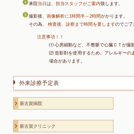
来院
当日
は、
担当スタッフがご案内
致します。
撮影後、
画像解析に1時間半～2時間
かかります。
その為、
検査後、診察まで時間を要します
のでご了
注意事項！！
⑴ 心房細動など、不整脈で心臓ＣＴが撮
⑵ 造影剤を使用するため、アレルギーの
場合があります。
外来診療予定表
新古賀病院
新古賀クリニック