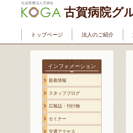
社会医療法人天神会
古賀病院グ
新古賀みなみ病院
新古賀クリニック
産
介護・福祉サービス
古賀国際看護学院
トップページ
法人のご紹介
インフォメーション
新着情報
スタッフブログ
広報誌・刊行物
セミナー
交通アクセス