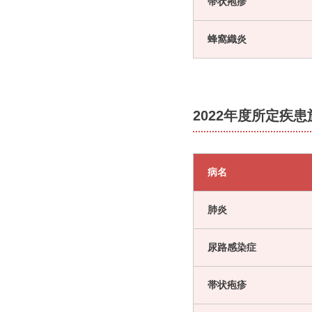
帯状疱疹
蜂窩織炎
2022年度所定疾
病名
肺炎
尿路感染症
帯状疱疹