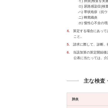
イ) 肺炎(検査を実
ロ) 尿路感染症(検
ハ) 帯状疱疹（抗ウ
ニ) 蜂窩織炎
ホ) 慢性心不全の増
算定する場合にあって
こと。
請求に際して、診断、
当該加算の算定開始後
公表に当たっては、介
主な検査
肺炎