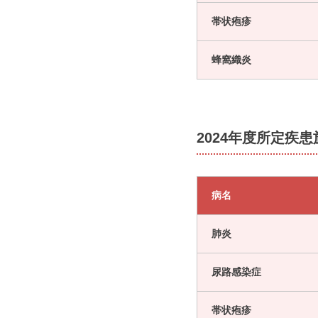
帯状疱疹
蜂窩織炎
2024年度所定疾
病名
肺炎
尿路感染症
帯状疱疹