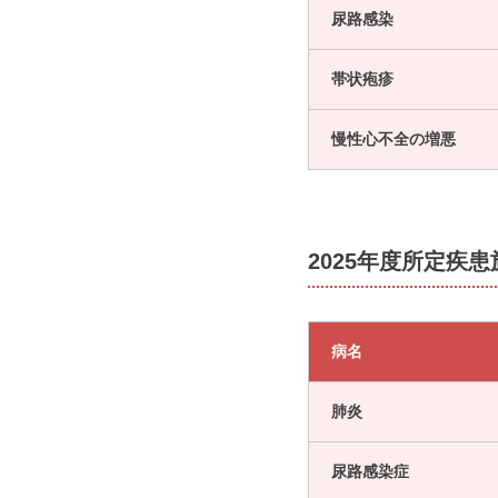
尿路感染
帯状疱疹
慢性心不全の増悪
2025年度所定疾
病名
肺炎
尿路感染症