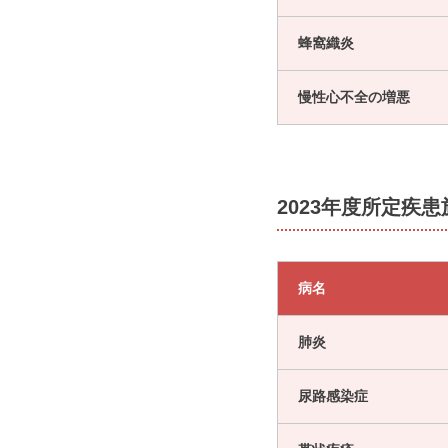
蜂窩織炎
慢性心不全の増悪
2023年度所定疾
病名
肺炎
尿路感染症