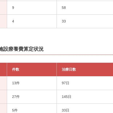
9
58
4
33
患施設療養費算定状況
件数
治療日数
13件
97日
27件
145日
5件
33日