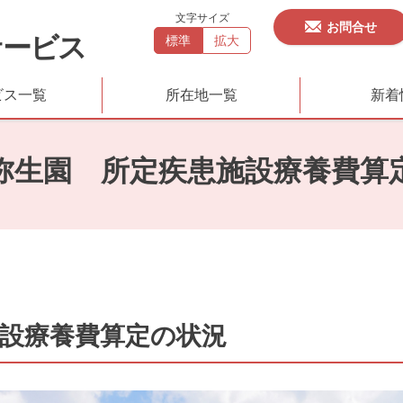
文字サイズ
お問合せ
サービス
標準
拡大
ビス一覧
所在地一覧
新着
弥生園 所定疾患施設療養費算
設療養費算定の状況