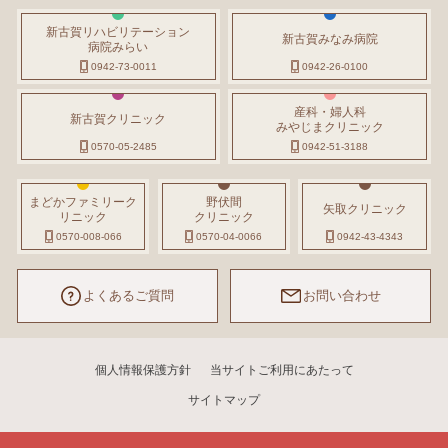
新古賀リハビリテーション
新古賀みなみ病院
病院みらい
0942-73-0011
0942-26-0100
産科・婦人科
新古賀クリニック
みやじまクリニック
0570-05-2485
0942-51-3188
まどかファミリーク
野伏間
矢取クリニック
リニック
クリニック
0570-008-066
0570-04-0066
0942-43-4343
よくあるご質問
お問い合わせ
個人情報保護方針
当サイトご利用にあたって
サイトマップ