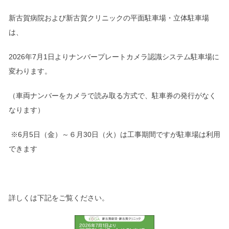
新古賀病院および新古賀クリニックの平面駐車場・立体駐車場
は、
2026
年
7
月
1
日よりナンバープレートカメラ認識システム駐車場に
変わります。
（車両ナンバーをカメラで読み取る方式で、駐車券の発行がなく
なります）
※
6
月
5
日（金）～６月
30
日（火）は工事期間ですが駐車場は利用
できます
詳しくは下記をご覧ください。