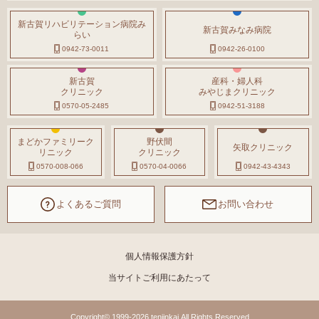
新古賀リハビリテーション病院み
新古賀みなみ病院
らい
0942-73-0011
0942-26-0100
新古賀
産科・婦人科
クリニック
みやじまクリニック
0570-05-2485
0942-51-3188
まどかファミリーク
野伏間
矢取クリニック
リニック
クリニック
0570-008-066
0570-04-0066
0942-43-4343
よくあるご質問
お問い合わせ
個人情報保護方針
当サイトご利用にあたって
Copyright© 1999-2026 tenjinkai All Rights Reserved