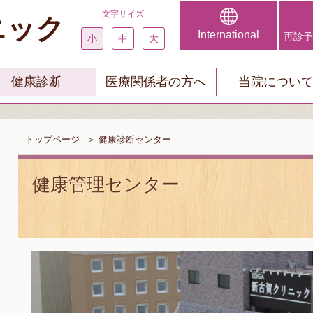
文字サイズ
ニック
International
再診予
小
中
大
健康診断
医療関係者の方へ
当院につい
トップページ
＞
健康診断センター
健康管理センター