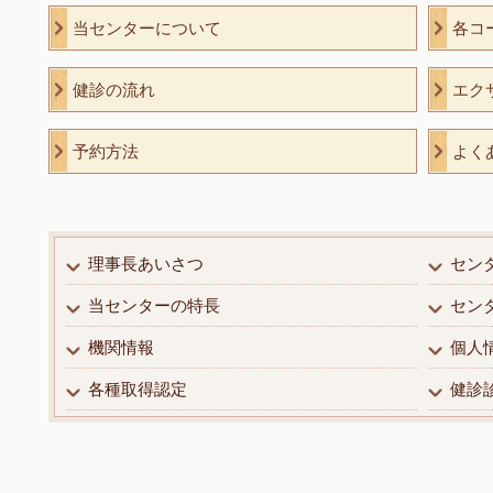
当センターについて
各コ
健診の流れ
エク
予約方法
よく
理事長あいさつ
セン
当センターの特長
セン
機関情報
個人
各種取得認定
健診