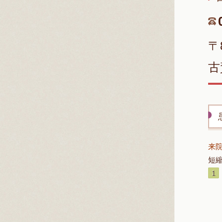
〒
古
来
短