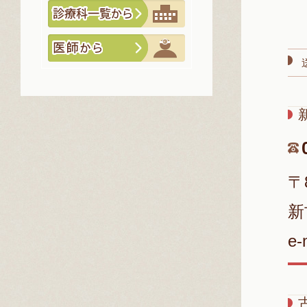
〒
新
e-