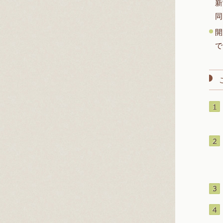
新
同
開
で