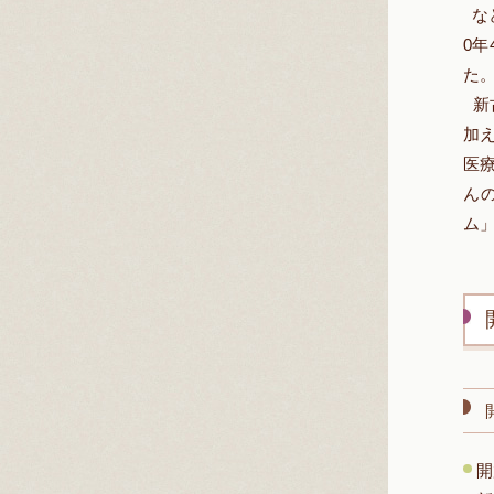
な
0
た
新
加
医
ん
ム
開