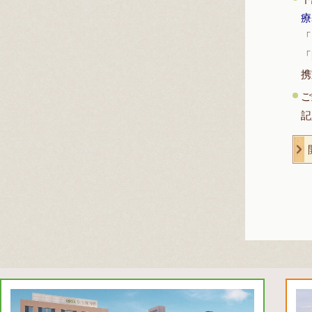
療
「
携
ご
記