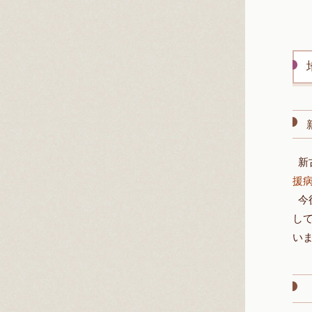
新古
援
今
し
い