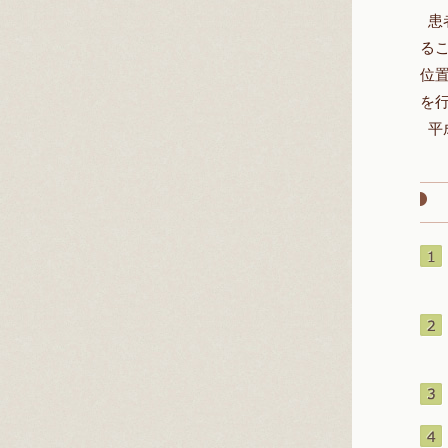
患
る
位
を
平