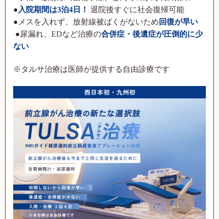
●
入院期間は
3
泊
4
日！
退院後すぐに社会復帰可能
●メスを入れず、放射線被ばくがないため
回復が早い
●尿漏れ、
ED
など治療の
合併症・後遺症が圧倒的に少
ない
※タルサ治療は医師が提供する自由診療です