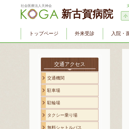
社会医療法人天神会
新古賀病院
小
トップページ
外来受診
入院・
交通アクセス
交通機関
駐車場
駐輪場
タクシー乗り場
無料シャトルバス