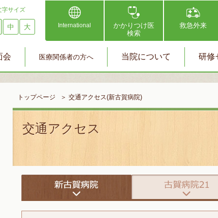
文字サイズ
かかりつけ医
救急外来
International
中
大
検索
面会
当院について
研修
医療関係者の方へ
トップページ
＞
交通アクセス(新古賀病院)
交通アクセス