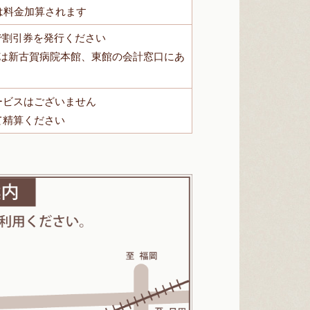
は料金加算されます
で割引券を発行ください
機は新古賀病院本館、東館の会計窓口にあ
ービスはございません
て精算ください