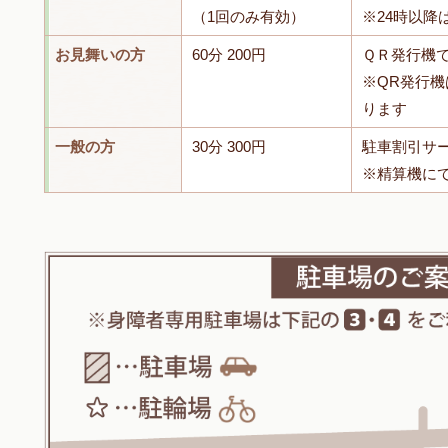
（1回のみ有効）
※24時以降
お見舞いの方
60分 200円
ＱＲ発行機
※QR発行
ります
一般の方
30分 300円
駐車割引サ
※精算機に