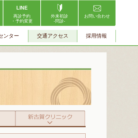
LINE
再診予約
外来初診
お問い合わせ
・予約変更
-問診-
センター
交通アクセス
採用情報