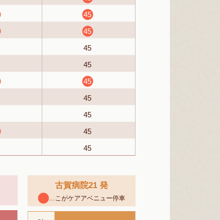
45
45
45
45
45
45
45
45
45
古賀病院21 発
...こがケアアベニュー停車