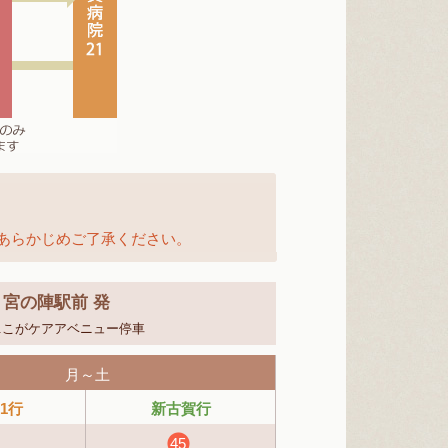
あらかじめご了承ください。
宮の陣駅前 発
...こがケアアベニュー停車
月～土
1行
新古賀行
45