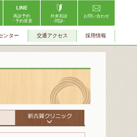
LINE
再診予約
外来初診
お問い合わせ
・予約変更
-問診-
センター
交通アクセス
採用情報