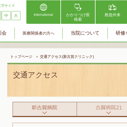
文字サイズ
かかりつけ医
救急外来
International
中
大
検索
面会
当院について
研修
医療関係者の方へ
トップページ
＞
交通アクセス(新古賀クリニック)
交通アクセス