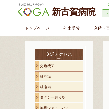
社会医療法人天神会
新古賀病院
小
トップページ
外来受診
入院・
交通アクセス
交通機関
駐車場
駐輪場
タクシー乗り場
無料シャトルバス