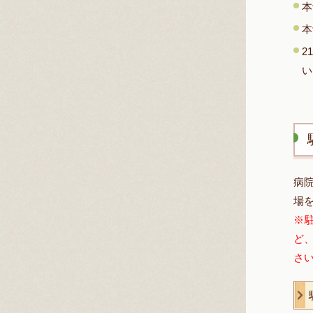
本
本
2
い
病
場
※
ど
さ