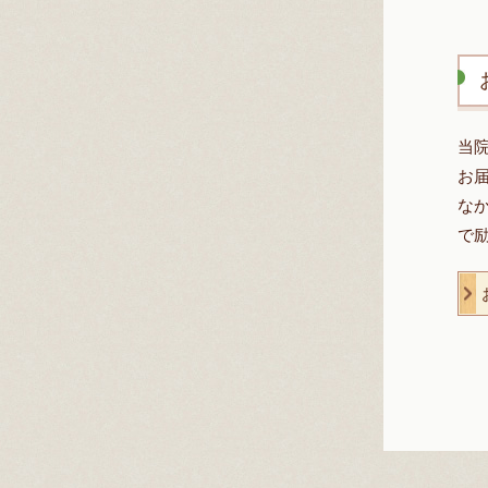
当
お
な
で