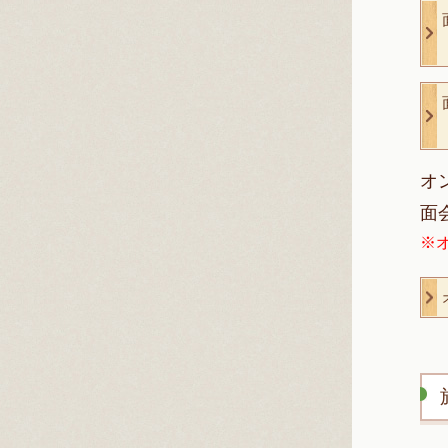
オ
面
※