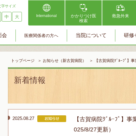
文字サイズ
かかりつけ医
救急外来
International
中
大
検索
面会
当院について
研修
医療関係者の方へ
トップページ
＞
お知らせ（新古賀病院）
＞
【古賀病院ｸﾞﾙｰﾌﾟ】事
新着情報
2025.08.27
【古賀病院ｸﾞﾙｰﾌﾟ】
025/8/27更新）