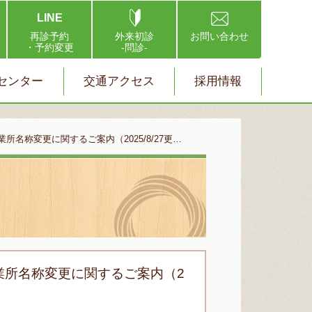
LINE
再診予約
外来初診
お問い合わせ
・予約変更
-問診-
センター
交通アクセス
採用情報
業所名称変更に関するご案内（2025/8/27更…
事業所名称変更に関するご案内（2