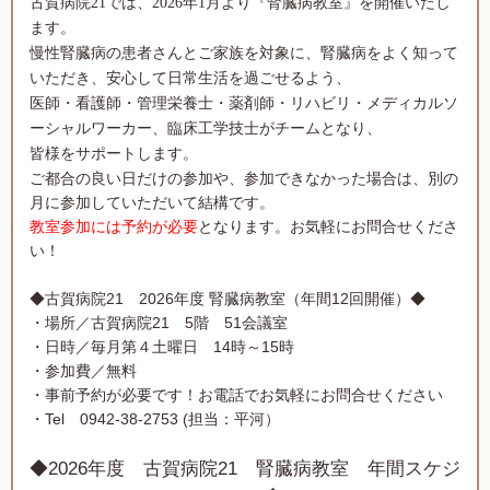
古賀病院
21
では、
2026
年
1
月より『腎臓病教室』を開催いたし
ます。
慢性腎臓病の患者さんとご家族を対象に、腎臓病をよく知って
いただき、安心して日常生活を過ごせるよう、
医師・看護師・管理栄養士・薬剤師・リハビリ・メディカルソ
ーシャルワーカー、臨床工学技士がチームとなり、
皆様をサポートします。
ご都合の良い日だけの参加や、参加できなかった場合は、別の
月に参加していただいて結構です。
教室参加には予約が必要
となります。お気軽にお問合せくださ
い！
◆古賀病院21 2026年度 腎臓病教室（年間12回開催）◆
・場所／古賀病院21 5階 51会議室
・日時／毎月第４土曜日 14時～15時
・参加費／無料
・事前予約が必要です！お電話でお気軽にお問合せください
・Tel 0942-38-2753 (担当：平河）
◆2026年度 古賀病院21 腎臓病教室 年間スケジ