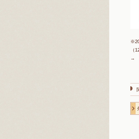
※2
（1