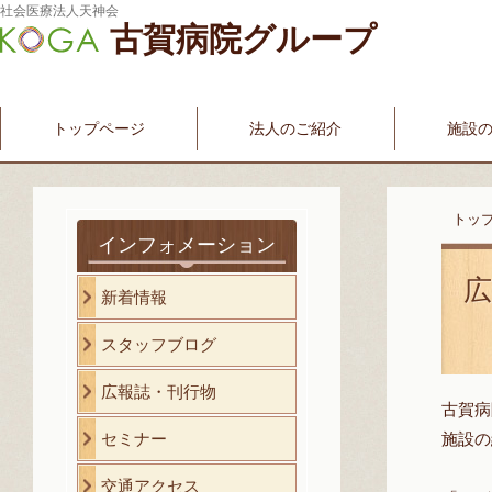
社会医療法人天神会
古賀病院グループ
新古賀みなみ病院
新古賀クリニック
産科・婦人科
介護・福祉サービス
古賀国際看護学院
トップページ
法人のご紹介
施設
トッ
インフォメーション
広
新着情報
スタッフブログ
広報誌・刊行物
古賀病
セミナー
施設の
交通アクセス