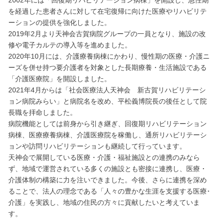
2002年には「回復期リハビリテーション病棟」を開設し、急性期
を経過した患者さんに対して在宅復帰に向けた医療やリハビリテ
ーションの提供を強化しました。
2019年2月より天神会古賀病院グループの一員となり、施設の改
修や電子カルテの導入等を進めました。
2020年10月には、介護療養病棟にかわり、慢性期の医療・介護ニ
ーズを併せ持つ要介護者を対象とした長期療養・生活施設である
「介護医療院」を開設しました。
2021年4月からは「社会医療法人天神会 新古賀リハビリテーシ
ョン病院みらい」と病院名を改め、平松義博院長の後任として院
長職を拝命しました。
病院機能としては前身から引き継ぎ、回復期リハビリテーション
病棟、医療療養病棟、介護医療院を稼働し、通所リハビリテーシ
ョンや訪問リハビリテーションも継続して行っています。
天神会で展開している医療・介護・福祉施設との連携のみなら
ず、地域で運営されている多くの施設とも密接に連携し、医療・
介護体制の構築に力を注いできました。今後、さらに連携を深め
ることで、法人の理念である「人々の豊かな生涯を支援する医療･
介護」を実践し、地域の住民の方々に貢献したいと考えていま
す。