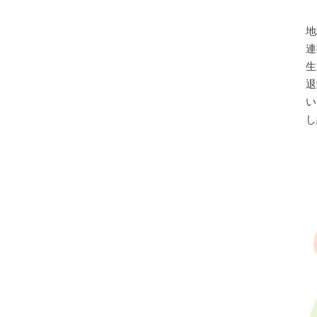
地
連
生
退
い
し