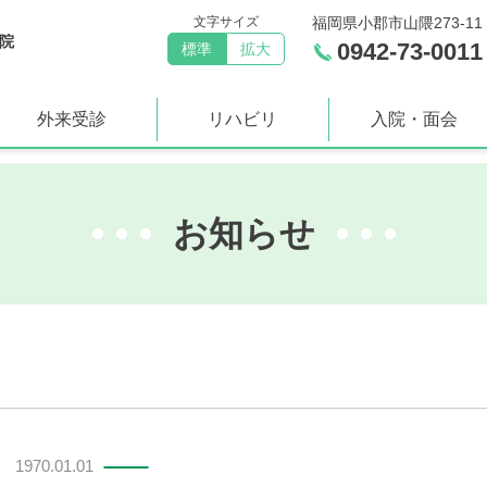
文字サイズ
福岡県小郡市山隈273-11
院
0942-73-0011
標準
拡大
外来受診
リハビリ
入院・面会
お知らせ
1970.01.01