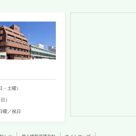
日・土曜）
平日）
日曜／祝日