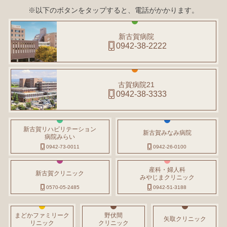
※以下のボタンをタップすると、電話がかかります。
新古賀病院
0942-38-2222
古賀病院21
0942-38-3333
新古賀リハビリテーション
新古賀みなみ病院
病院みらい
0942-73-0011
0942-26-0100
産科・婦人科
新古賀クリニック
みやじまクリニック
0570-05-2485
0942-51-3188
まどかファミリーク
野伏間
矢取クリニック
リニック
クリニック