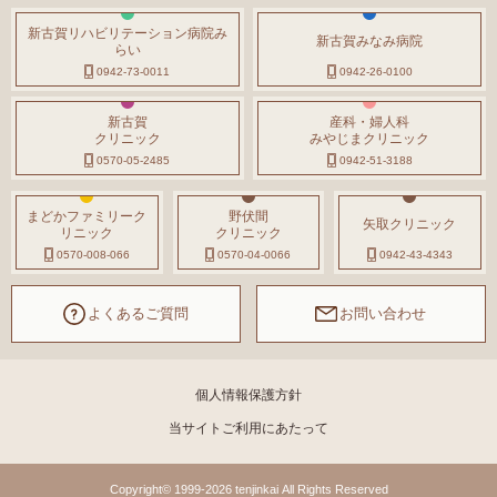
新古賀リハビリテーション病院み
新古賀みなみ病院
らい
0942-73-0011
0942-26-0100
新古賀
産科・婦人科
クリニック
みやじまクリニック
0570-05-2485
0942-51-3188
まどかファミリーク
野伏間
矢取クリニック
リニック
クリニック
0570-008-066
0570-04-0066
0942-43-4343
よくあるご質問
お問い合わせ
個人情報保護方針
当サイトご利用にあたって
Copyright© 1999-2026 tenjinkai All Rights Reserved