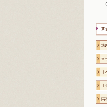
関
糖
当
【
【
[