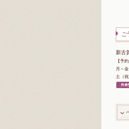
ご
新古賀
【予約
月～金（
土（祝日