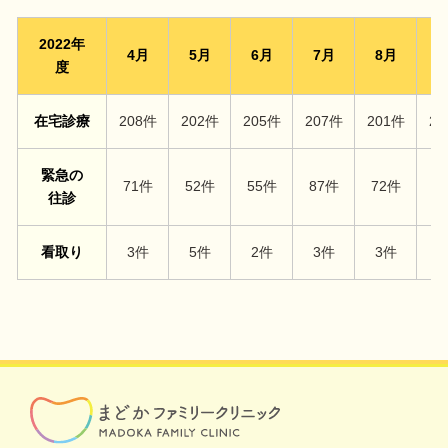
2022年
4月
5月
6月
7月
8月
9
度
在宅診療
208件
202件
205件
207件
201件
20
緊急の
71件
52件
55件
87件
72件
7
往診
看取り
3件
5件
2件
3件
3件
3