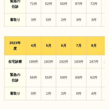
緊急の
71件
52件
55件
87件
72件
7
往診
看取り
3件
5件
2件
3件
3件
3
2023年
4月
5月
6月
7月
8月
9
度
在宅診療
189件
183件
192件
183件
187件
18
緊急の
56件
55件
59件
69件
62件
5
往診
看取り
0件
1件
2件
0件
4件
3