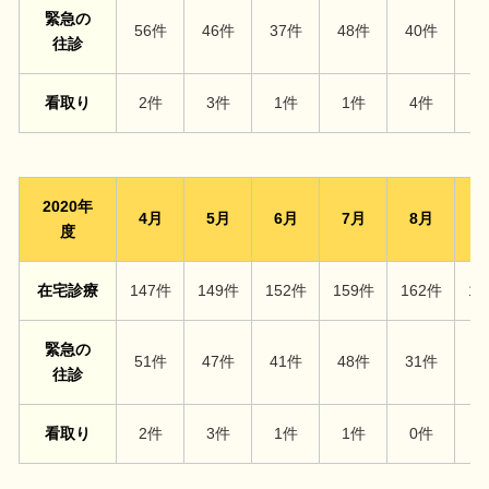
緊急の
56件
46件
37件
48件
40件
4
往診
看取り
2件
3件
1件
1件
4件
2
2020年
4月
5月
6月
7月
8月
9
度
在宅診療
147件
149件
152件
159件
162件
16
緊急の
51件
47件
41件
48件
31件
3
往診
看取り
2件
3件
1件
1件
0件
0