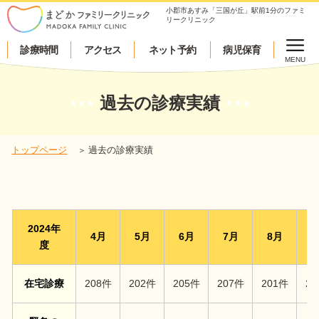
小郡市あすみ「三国が丘」駅前1分のファミ
リークリニック
診療時間
アクセス
ネット予約
病児保育
MENU
過去の診療実績
トップページ
過去の診療実績
2024年
4月
5月
6月
7月
8月
9
度
在宅診療
208件
202件
205件
207件
201件
20