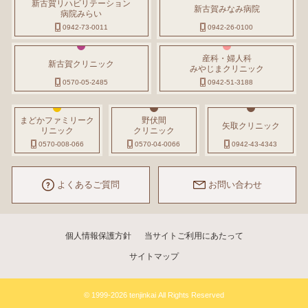
新古賀リハビリテーション
新古賀みなみ病院
病院みらい
0942-73-0011
0942-26-0100
産科・婦人科
新古賀クリニック
みやじまクリニック
0570-05-2485
0942-51-3188
まどかファミリーク
野伏間
矢取クリニック
リニック
クリニック
0570-008-066
0570-04-0066
0942-43-4343
よくあるご質問
お問い合わせ
個人情報保護方針
当サイトご利用にあたって
サイトマップ
© 1999-2026 tenjinkai All Rights Reserved