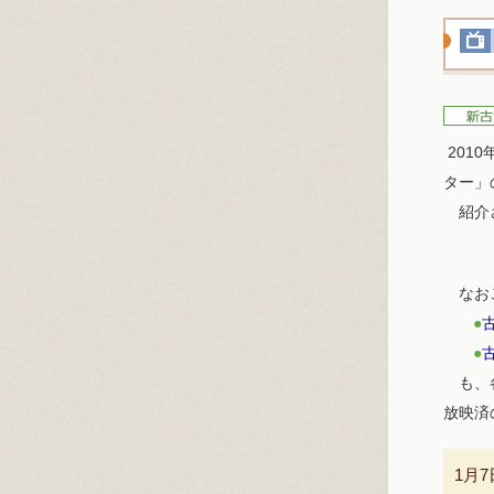
201
ター」
紹介さ
なおこ
●
●
も、各
放映済
1月