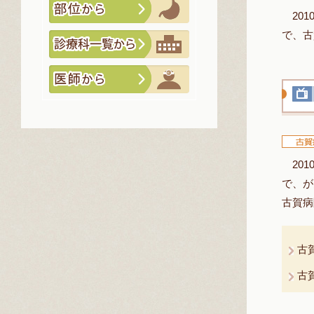
201
で、古
201
で、が
古賀病
古
古