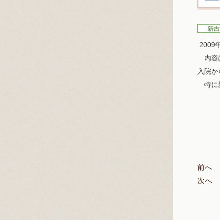
200
内容は
入院か
特に新
前へ
次へ