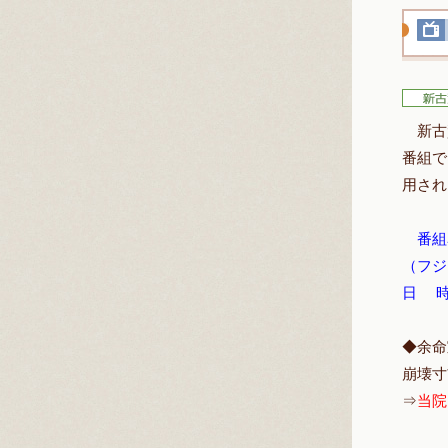
新古賀
番組で
用され
番組名
（フジ
日 時 
◆余命
崩壊寸
⇒
当院