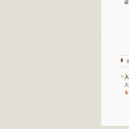
緩
入
入
を