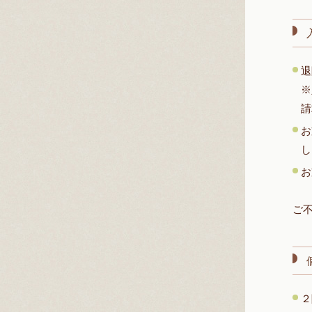
退
※
請
お
し
お
ご
２