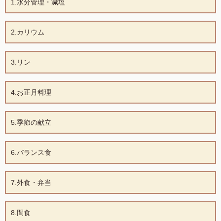
1.水分管理・減塩
2.カリウム
3.リン
4.お正月料理
5.季節の献立
6.バランス食
7.外食・弁当
8.間食