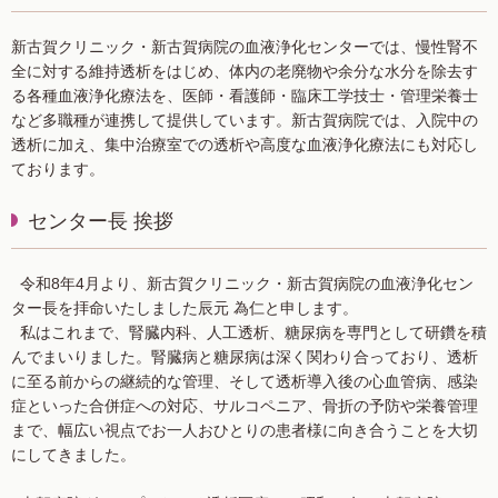
新古賀クリニック・新古賀病院の血液浄化センターでは、慢性腎不
全に対する維持透析をはじめ、体内の老廃物や余分な水分を除去す
る各種血液浄化療法を、医師・看護師・臨床工学技士・管理栄養士
など多職種が連携して提供しています。新古賀病院では、入院中の
透析に加え、集中治療室での透析や高度な血液浄化療法にも対応し
ております。
センター長 挨拶
令和8年4月より、新古賀クリニック・新古賀病院の血液浄化セン
ター長を拝命いたしました辰元 為仁と申します。
私はこれまで、腎臓内科、人工透析、糖尿病を専門として研鑽を積
んでまいりました。腎臓病と糖尿病は深く関わり合っており、透析
に至る前からの継続的な管理、そして透析導入後の心血管病、感染
症といった合併症への対応、サルコペニア、骨折の予防や栄養管理
まで、幅広い視点でお一人おひとりの患者様に向き合うことを大切
にしてきました。