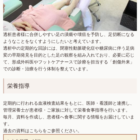
透析患者様に合併しやすい足の潰瘍や壊疽を予防し、足切断になる
ようなことをなくすようにしたいと考えています。
透析中の定期的な回診には、閉塞性動脈硬化症や糖尿病に伴う足病
変の早期発見を目的とした足の観察を組み入れており、必要に応じ
て、形成外科医やフットケアナースで診療を担当する「創傷外来」
での診断・治療を行う体制を整えています。
栄養指導
定期的に行われる血液検査結果をもとに、医師・看護師と連携し、
管理栄養士が患者様・ご家族に対して栄養食事指導を行います。
毎月、資料を作成し、患者様へ食事に関する情報をお届けしていま
す。
過去の資料はこちらをご参照ください。