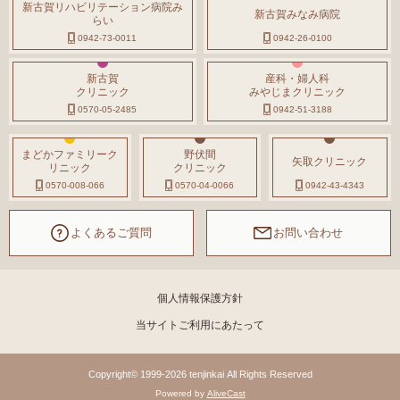
新古賀リハビリテーション病院み
新古賀みなみ病院
らい
0942-73-0011
0942-26-0100
新古賀
産科・婦人科
クリニック
みやじまクリニック
0570-05-2485
0942-51-3188
まどかファミリーク
野伏間
矢取クリニック
リニック
クリニック
0570-008-066
0570-04-0066
0942-43-4343
よくあるご質問
お問い合わせ
個人情報保護方針
当サイトご利用にあたって
Copyright© 1999-2026 tenjinkai All Rights Reserved
Powered by
AliveCast