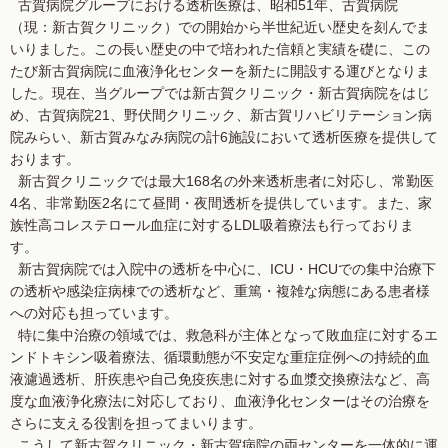
古賀病院グループにおける透析医療は、昭和51年、古賀病院
（現：新古賀クリニック）での開始から半世紀近い歴史を刻んでま
いりました。この長い歴史の中で培われた信頼と実績を礎に、この
たび新古賀病院に血液浄化センターを新たに開設する運びとなりま
した。現在、当グループでは新古賀クリニック・新古賀病院をはじ
め、古賀病院21、野伏間クリニック、新古賀リハビリテーション病
院みらい、新古賀みなみ病院の計6施設において透析医療を提供して
おります。
新古賀クリニックでは最大168名の外来透析患者に対応し、常勤医
4名、非常勤医2名にて昼間・夜間透析を提供しています。また、家
族性高コレステロール血症に対するLDL吸着療法も行っておりま
す。
新古賀病院では入院中の透析を中心に、ICU・HCUでの集中治療下
の透析や感染症病棟での透析など、重篤・複雑な病態にある患者様
への対応も担っています。
特に集中治療の領域では、救急科が主体となって敗血症に対するエ
ンドトキシン吸着療法、循環動態が不安定な重症症例への持続的血
液濾過透析、肝疾患や自己免疫疾患に対する血漿交換療法など、高
度な血液浄化療法に対応しており、血液浄化センターはその治療を
さらに支える役割を担ってまいります。
こうして新古賀クリニック・新古賀病院の両センターを一体的に運