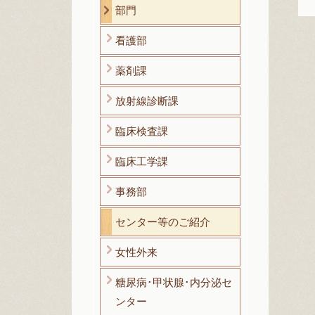
部門
看護部
薬剤課
放射線診断課
臨床検査課
臨床工学課
事務部
センター等のご紹介
女性外来
糖尿病･甲状腺･内分泌セ
ンター