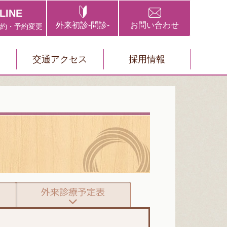
LINE
外来初診-問診-
お問い合わせ
約・予約変更
て
交通アクセス
採用情報