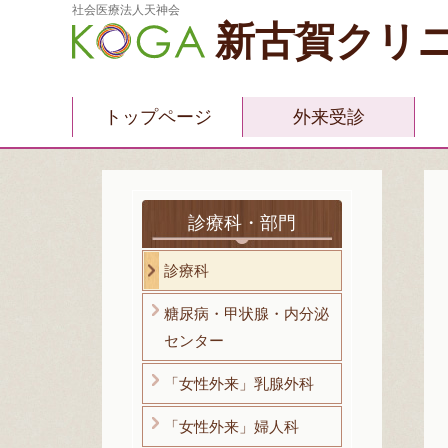
社会医療法人天神会
新古賀クリ
トップページ
外来受診
診療科・部門
診療科
糖尿病・甲状腺・内分泌
センター
「女性外来」乳腺外科
「女性外来」婦人科