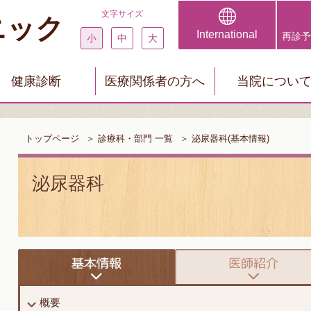
文字サイズ
ニック
International
再診予
小
中
大
健康診断
医療関係者の方へ
当院につい
トップページ
＞
診療科・部門 一覧
＞
泌尿器科(基本情報)
泌尿器科
概要