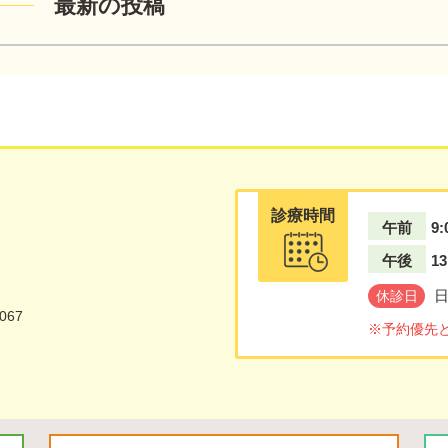
最新の投稿
診療時間
午前
9:
午後
13
休診日
067
※予約優先