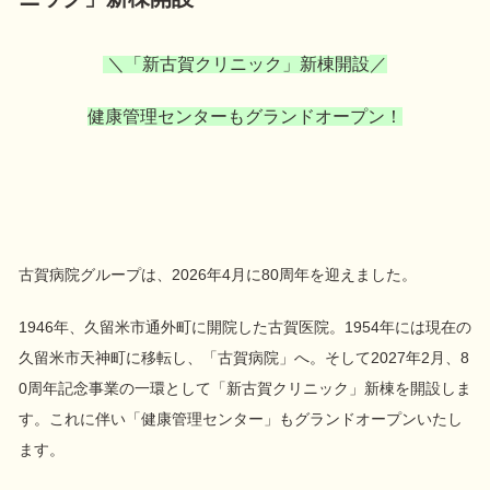
＼「新古賀クリニック」新棟開設
／
健康管理センターもグランドオープン！
古賀病院グループは、
2026
年
4
月に
80
周年を迎えました。
1946
年、久留米市通外町に開院した古賀医院。
1954
年には現在の
久留米市天神町に移転し、「古賀病院」へ。そして
2027
年
2
月、
8
0
周年記念事業の一環として「新古賀クリニック」新棟を開設しま
す。これに伴い「健康管理センター」もグランドオープンいたし
ます。