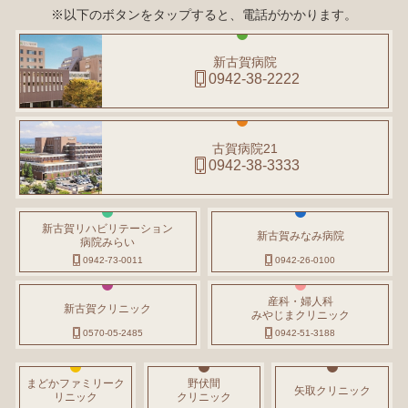
※以下のボタンをタップすると、電話がかかります。
新古賀病院
0942-38-2222
古賀病院21
0942-38-3333
新古賀リハビリテーション
新古賀みなみ病院
病院みらい
0942-73-0011
0942-26-0100
産科・婦人科
新古賀クリニック
みやじまクリニック
0570-05-2485
0942-51-3188
まどかファミリーク
野伏間
矢取クリニック
リニック
クリニック