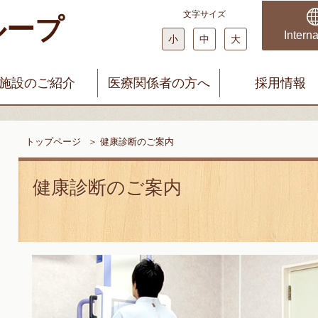
文字サイズ
ループ
科・婦人科 みやじまクリニック
まどかファミリークリニック
Interna
小
中
大
施設のご紹介
医療関係者の方へ
採用情報
トップページ
＞
健康診断のご案内
健康診断のご案内