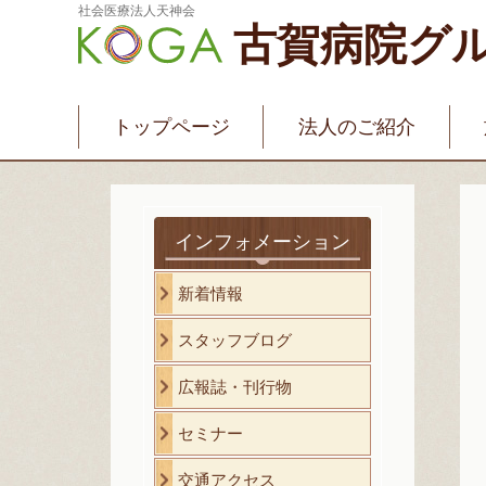
社会医療法人天神会
古賀病院グ
新古賀みなみ病院
新古賀クリニック
産
介護・福祉サービス
古賀国際看護学院
トップページ
法人のご紹介
インフォメーション
新着情報
スタッフブログ
広報誌・刊行物
セミナー
交通アクセス