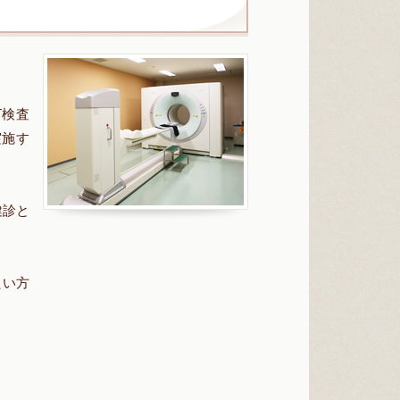
T検査
実施す
健診と
たい方