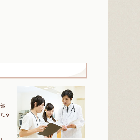
護部
わたる
とし