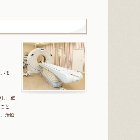
ていま
使し、低
うこと
し、治療