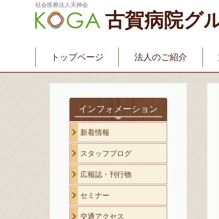
社会医療法人天神会
古賀病院グ
新古賀みなみ病院
新古賀クリニック
産
介護・福祉サービス
古賀国際看護学院
トップページ
法人のご紹介
インフォメーション
新着情報
スタッフブログ
広報誌・刊行物
セミナー
交通アクセス