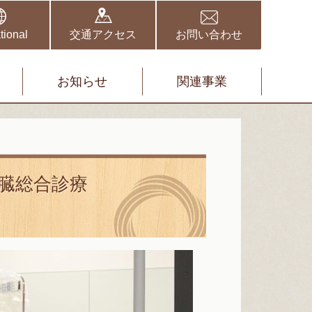
野伏間クリニック
矢取クリニック
tional
交通アクセス
お問い合わせ
お知らせ
関連事業
臓総合診療