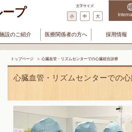
文字サイズ
ループ
科・婦人科 みやじまクリニック
まどかファミリークリニック
Interna
小
中
大
施設のご紹介
医療関係者の方へ
採用情報
トップページ
＞
心臓血管・リズムセンターでの心臓総合診療
心臓血管・リズムセンターでの心