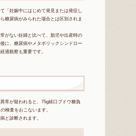
って「妊娠中にはじめて発見または発症し
から糖尿病がみられた場合とは区別されま
異常がない妊婦と比べて、胎児や出産時の
産後に、糖尿病やメタボリックシンドロー
な経過観察も重要です。
異常が疑われると、75g経口ブドウ糖負
）の検査をおこないます。
尿病と診断されます。