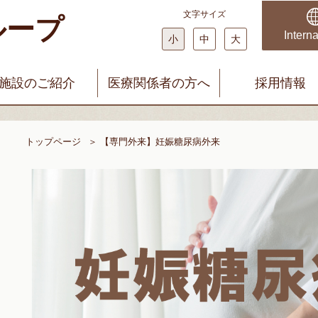
文字サイズ
ループ
科・婦人科 みやじまクリニック
まどかファミリークリニック
Interna
小
中
大
施設のご紹介
医療関係者の方へ
採用情報
トップページ
＞
【専門外来】妊娠糖尿病外来