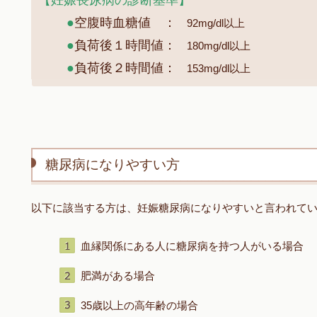
●
空腹時血糖値 ：
92mg/dl以上
●
負荷後１時間値：
180mg/dl以上
●
負荷後２時間値：
153mg/dl以上
糖尿病になりやすい方
以下に該当する方は、妊娠糖尿病になりやすいと言われて
血縁関係にある人に糖尿病を持つ人がいる場合
肥満がある場合
35歳以上の高年齢の場合