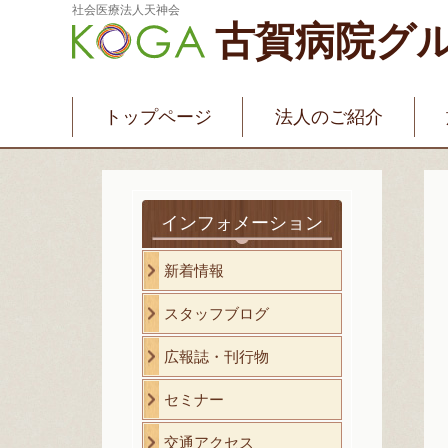
社会医療法人天神会
古賀病院グ
新古賀みなみ病院
新古賀クリニック
産
介護・福祉サービス
古賀国際看護学院
トップページ
法人のご紹介
インフォメーション
新着情報
スタッフブログ
広報誌・刊行物
セミナー
交通アクセス