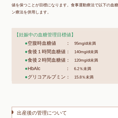
値を保つことが目標になります。食事運動療法で以下の血
ン療法を併用します。
【妊娠中の血糖管理目標値】
●
空腹時血糖値 ：
95mg/dl未満
●
食後１時間血糖値：
140mg/dl未満
●
食後２時間血糖値：
120mg/dl未満
●
HbAlc ：
6.2％未満
●
グリコアルブミン：
15.8％未満
出産後の管理について