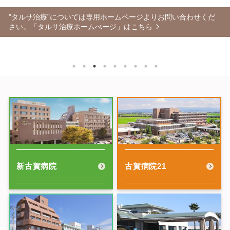
す。詳しくはこちら
”タルサ治療”については専用ホームページよりお問い合わせくだ
開設から20年以上、6万件を超える実績！ 古賀病院21「PETがん
医療機器や施設の整備と医療技術の向上を図り、患者さん中心の
さい。
健診」はコチラ
「タルサ治療ホームぺージ」はこちら
医療に取り組んでいます。
がんへの総合的なサポートを行い、「人々の豊かな生涯を支援す
プライバシーにも配慮した専門性に特化した診療部門を設置し、
医療と福祉の切れ目のないケアを目指し、様々な介護サービスを
豊かな倫理観・専門的実践力・学び続ける力・国際性を備える自
る医療・介護」を
疾患予防からケアまで力を入れて取り組んでいます。
提供しています。詳しくはこちら
律的な看護師の育成を行い、
常に考える病院でありたいと思います。
地域や国際社会における保健、医
写真:住宅型有料老人ホームこが
緊急・時間外外来、各種検査室、手術室、血管造影室、ICU・HC
ケアアベニュー宮ノ陣
療、介護、福祉の発展充実に貢献します。
Uを配置した、
救急搬入や緊急受診に迅速に対応する「東館」
新古賀病院
古賀病院
21