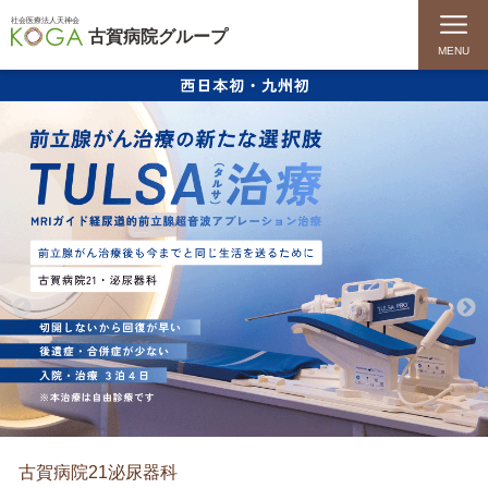
社会医療法人天神会
古賀病院グループ
MENU
古賀病院グループは、2026年4月に創立80周年を迎えました。
80
古賀病院21
泌尿器科
周年記念事業の一環として「新古賀クリニック」新棟を開設しま