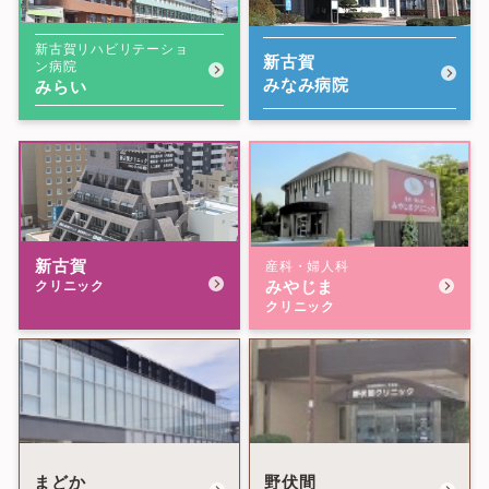
新古賀リハビリテーショ
新古賀
ン病院
みなみ病院
みらい
新古賀
産科・婦人科
みやじま
クリニック
クリニック
まどか
野伏間