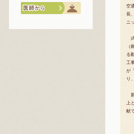
空
長
ニ
式
（
る
工
が
り
新
上
献