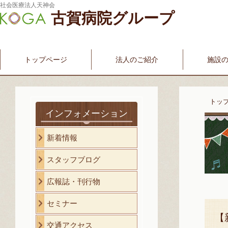
社会医療法人天神会
古賀病院グループ
新古賀みなみ病院
新古賀クリニック
産科・婦人科
介護・福祉サービス
古賀国際看護学院
トップページ
法人のご紹介
施設
トッ
インフォメーション
新着情報
スタッフブログ
広報誌・刊行物
セミナー
【
交通アクセス