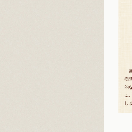
新
病
的
に
し