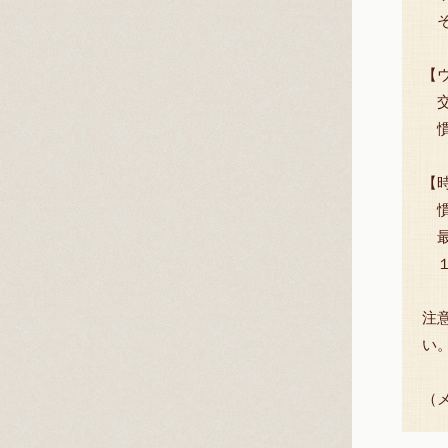
そ
【
交
慣
【
慣
最
１
注
い
（