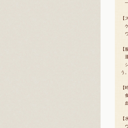
一
【
ケ
ウ
【
運
シ
う
【
食
血
【
ウ