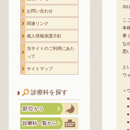
20
お問い合わせ
こ
関連リンク
本
寒
個人情報保護方針
な
当サイトのご利用にあた
思
って
と
サイトマップ
ウ
＜
診療科を探す
●
●
●
●
●