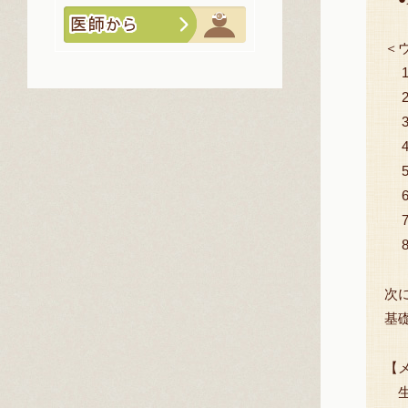
＜
1
2
3
4
5
6
7
8
次
基
【
生