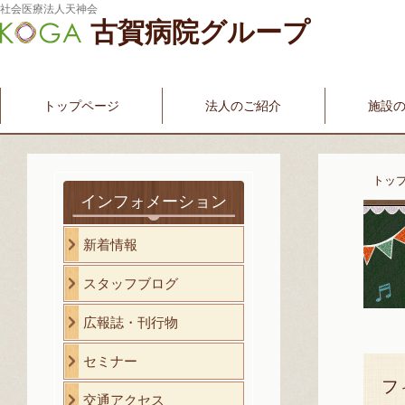
社会医療法人天神会
古賀病院グループ
新古賀みなみ病院
新古賀クリニック
産科・婦人科
介護・福祉サービス
古賀国際看護学院
トップページ
法人のご紹介
施設
トッ
インフォメーション
新着情報
スタッフブログ
広報誌・刊行物
セミナー
フ
交通アクセス