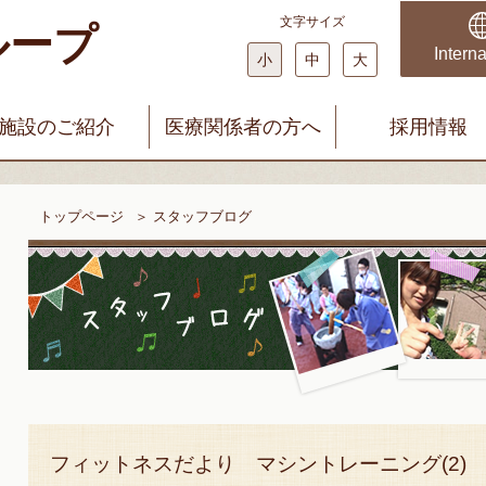
文字サイズ
ループ
科・婦人科 みやじまクリニック
まどかファミリークリニック
Interna
小
中
大
施設のご紹介
医療関係者の方へ
採用情報
トップページ
＞
スタッフブログ
フィットネスだより マシントレーニング(2)