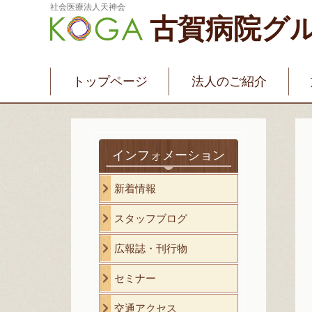
社会医療法人天神会
古賀病院グ
新古賀みなみ病院
新古賀クリニック
産
介護・福祉サービス
古賀国際看護学院
トップページ
法人のご紹介
インフォメーション
新着情報
スタッフブログ
広報誌・刊行物
セミナー
交通アクセス