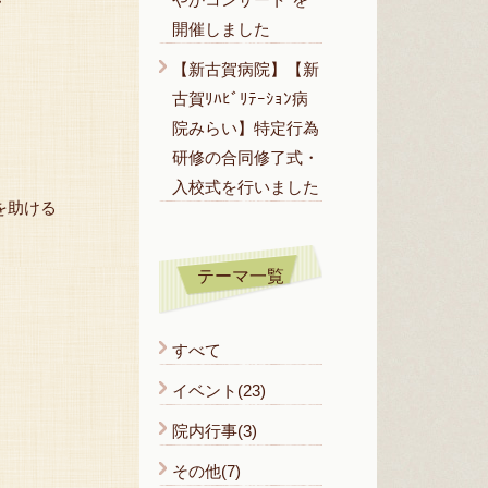
・
開催しました
【新古賀病院】【新
古賀ﾘﾊﾋﾞﾘﾃｰｼｮﾝ病
院みらい】特定行為
研修の合同修了式・
入校式を行いました
を助ける
テーマ一覧
すべて
イベント(23)
院内行事(3)
その他(7)