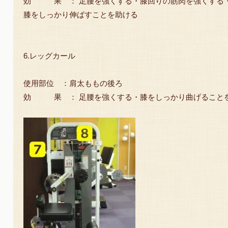
効 果 ： 足腰を強くする・膝回りの筋肉を強くする
膝をしっかり伸ばすことを助ける
6.レッグカール
使用部位 ：肩太ももの後ろ
効 果 ： 足腰を強くする・膝をしっかり曲げること