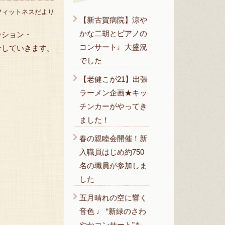
フィットネスだより
【新古賀病院】涼や
かな二胡とピアノの
ンション・
コンサート♩大盛況
介していきます。
でした
【老健こが21】出張
ラーメン企画★キッ
チンカーがやってき
ました！
春の親睦会開催！新
入職員はじめ約750
名の職員が参加しま
した
五月晴れの空に響く
音色 ♩ “新緑のさわ
やかコンサート”を