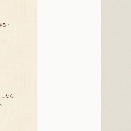
作る・
ましたら、
い。