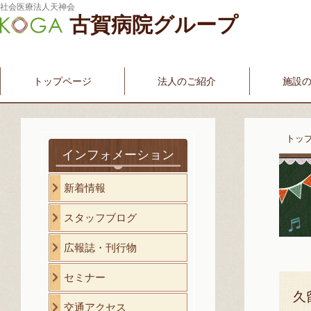
社会医療法人天神会
古賀病院グループ
新古賀みなみ病院
新古賀クリニック
産科・婦人科
介護・福祉サービス
古賀国際看護学院
トップページ
法人のご紹介
施設
トッ
インフォメーション
新着情報
スタッフブログ
広報誌・刊行物
セミナー
久
交通アクセス