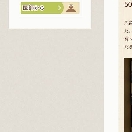
5
久
た
有
だ